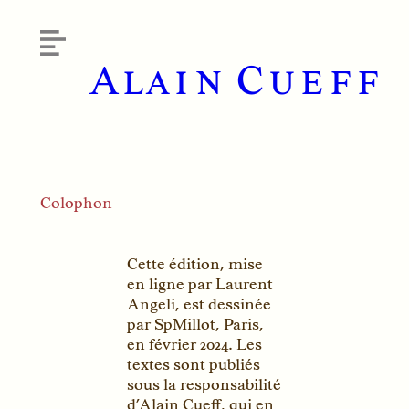
Alain Cueff
Colophon
Cette édition, mise
en ligne par Laurent
Angeli, est dessinée
par SpMillot, Paris,
en février
2024
. Les
textes sont publiés
sous la responsabilité
d’Alain Cueff, qui en
est l’auteur. Il est
joignable par la page
contact de ce site.
Toute représentation
ou reproduction