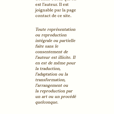
intégrale ou partielle
faite sans le
consentement de
l’auteur est illicite. Il
en est de même pour
la traduction,
l’adaptation ou la
transformation,
l’arrangement ou
la reproduction par
un art ou un procédé
quelconque.
Les textes sont composés en E
lt
Times Serif et Times Sans
(caractères issus du programme
typographique Ensad Lab Type
de l’École nationale supérieure
des arts décoratifs, Paris).
Confidentialité des données : le
site
Alain Cueff
ne récolte
aucune donnée personnelle. Les
polices de caractères et l’analyse
statistiques des visiteurs sont